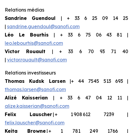
Relations médias
Sandrine Guendoul
| + 33 6 25 09 14 25
|
sandrine.guendoul@sanofi.com
Léo Le Bourhis
| + 33 6 75 06 43 81 |
leo.lebourhis@sanofi.com
Victor Rouault
| + 33 6 70 93 71 40
|
victor.rouault@sanofi.com
Relations investisseurs
Thomas Kudsk Larsen
|+ 44 7545 513 693 |
thomas.larsen@sanofi.com
Aliz
é
Kaisserian
| + 33 6 47 04 12 11 |
alize.kaisserian@sanofi.com
Felix Lauscher
| + 1 908 612 7239 |
felix.lauscher@sanofi.com
Keita Browne
| + 1 781 249 1766 |